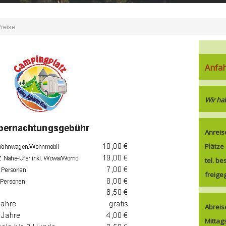
reise
Anfa
Wir ha
Anreis
Plätze
tel. be
freige
Abreis
Mittag