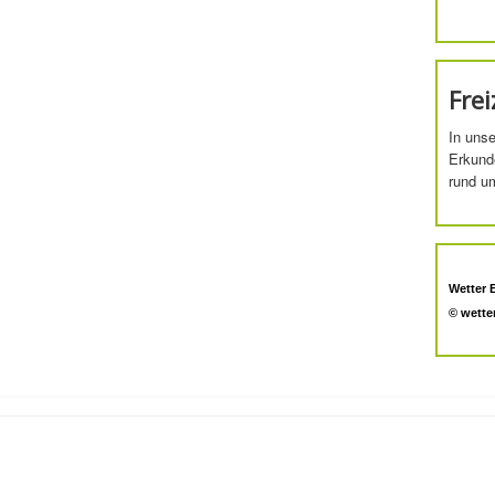
Frei
In unse
Erkund
rund u
Wetter 
© wette