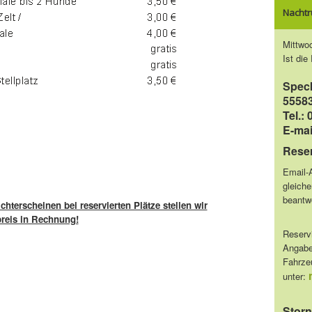
Nachtr
Mittwo
Ist die
Spec
5558
Tel.: 
E-mai
Rese
Email-
gleiche
beantwo
terscheinen bei reservierten Plätze stellen wir
preis in Rechnung!
Reserv
Angabe 
Fahrze
unter:
Storn