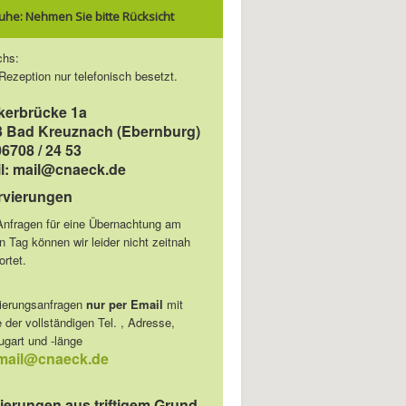
uhe: Nehmen Sie bitte Rücksicht
chs:
 Rezeption nur telefonisch besetzt.
kerbrücke 1a
3 Bad Kreuznach (Ebernburg)
06708 / 24 53
l: mail@cnaeck.de
rvierungen
Anfragen für eine Übernachtung am
n Tag können wir leider nicht zeitnah
rtet.
ierungsanfragen
nur per Email
mit
der vollständigen Tel. , Adresse,
ugart und -länge
mail@cnaeck.de
ierungen aus triftigem Grund