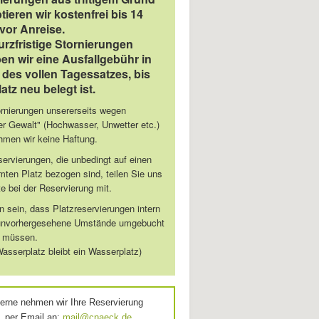
tieren wir kostenfrei bis 14
vor Anreise.
urzfristige Stornierungen
en wir eine Ausfallgebühr in
des vollen Tagessatzes, bis
latz neu belegt ist.
ornierungen unsererseits wegen
er Gewalt" (Hochwasser, Unwetter etc.)
hmen wir keine Haftung.
ervierungen, die unbedingt auf einen
ten Platz bezogen sind, teilen Sie uns
te bei der Reservierung mit.
 sein, dass Platzreservierungen intern
unvorhergesehene Umstände umgebucht
 müssen.
asserplatz bleibt ein Wasserplatz)
erne nehmen wir Ihre Reservierung
per Email an:
mail@cnaeck.de