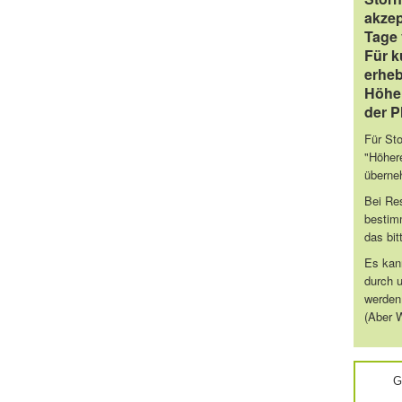
akzep
Tage 
Für k
erheb
Höhe 
der P
Für St
"Höher
überne
Bei Res
bestimm
das bit
Es kann
durch 
werden
(Aber W
G